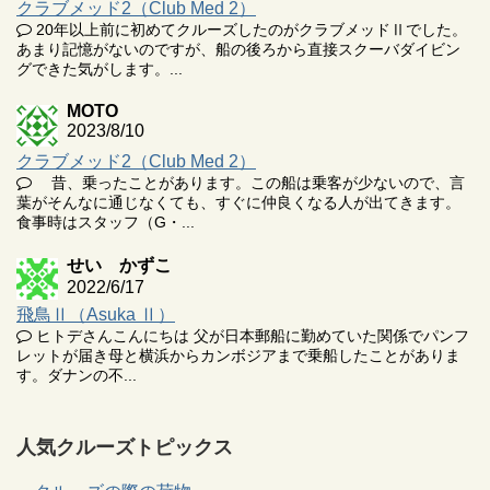
クラブメッド2（Club Med 2）
20年以上前に初めてクルーズしたのがクラブメッドⅡでした。
あまり記憶がないのですが、船の後ろから直接スクーバダイビン
グできた気がします。...
MOTO
2023/8/10
クラブメッド2（Club Med 2）
昔、乗ったことがあります。この船は乗客が少ないので、言
葉がそんなに通じなくても、すぐに仲良くなる人が出てきます。
食事時はスタッフ（G・...
せい かずこ
2022/6/17
飛鳥Ⅱ（Asuka Ⅱ）
ヒトデさんこんにちは 父が日本郵船に勤めていた関係でパンフ
レットが届き母と横浜からカンボジアまで乗船したことがありま
す。ダナンの不...
人気クルーズトピックス