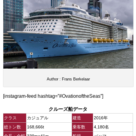
Author : Frans Berkelaar
[instagram-feed hashtag=”#OvationoftheSeas”]
クルーズ船データ
クラス
カジュアル
建造
2016年
総トン数
168,666t
乗客数
4,180名