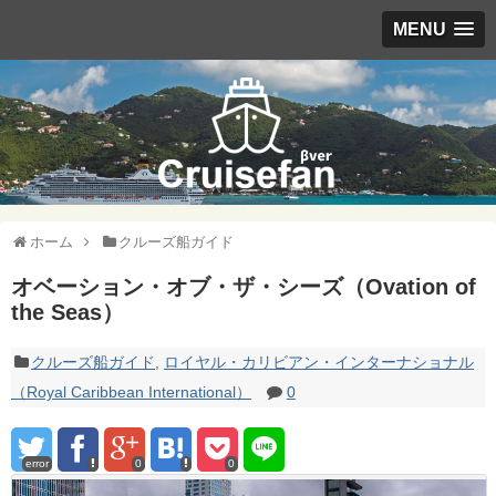
MENU
ホーム
クルーズ船ガイド
オベーション・オブ・ザ・シーズ（Ovation of
the Seas）
クルーズ船ガイド
,
ロイヤル・カリビアン・インターナショナル
（Royal Caribbean International）
0
error
0
0