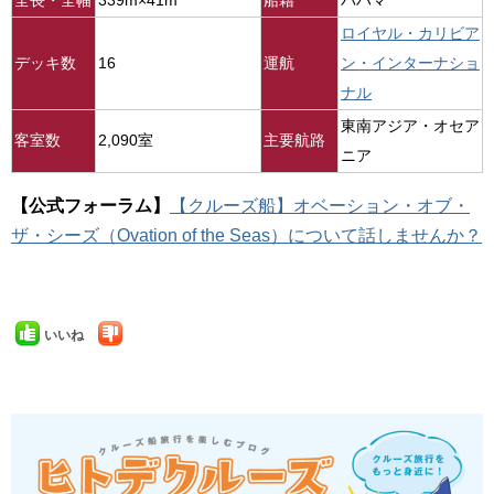
全長・全幅
339m×41m
船籍
バハマ
ロイヤル・カリビア
デッキ数
16
運航
ン・インターナショ
ナル
東南アジア・オセア
客室数
2,090室
主要航路
ニア
【公式フォーラム】
【クルーズ船】オベーション・オブ・
ザ・シーズ（Ovation of the Seas）について話しませんか？
いいね