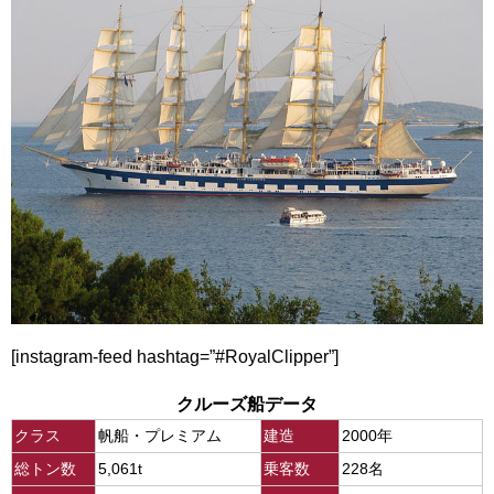
[instagram-feed hashtag=”#RoyalClipper”]
クルーズ船データ
クラス
帆船・プレミアム
建造
2000年
総トン数
5,061t
乗客数
228名