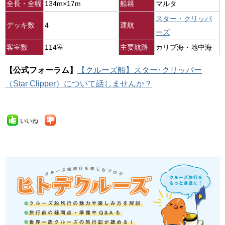
全長・全幅
134m×17m
船籍
マルタ
スター・クリッパ
デッキ数
4
運航
ーズ
客室数
114室
主要航路
カリブ海・地中海
【公式フォーラム】
【クルーズ船】スター･クリッパー
（Star Clipper）について話しませんか？
いいね