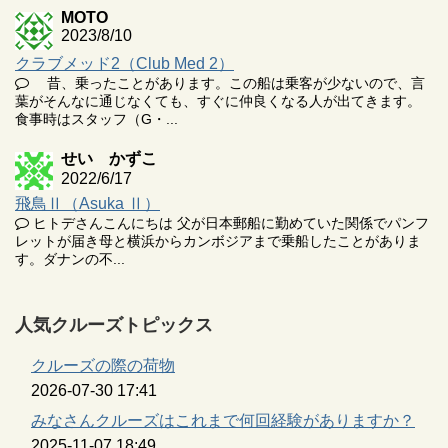
MOTO
2023/8/10
クラブメッド2（Club Med 2）
昔、乗ったことがあります。この船は乗客が少ないので、言
葉がそんなに通じなくても、すぐに仲良くなる人が出てきます。
食事時はスタッフ（G・...
せい かずこ
2022/6/17
飛鳥Ⅱ（Asuka Ⅱ）
ヒトデさんこんにちは 父が日本郵船に勤めていた関係でパンフ
レットが届き母と横浜からカンボジアまで乗船したことがありま
す。ダナンの不...
人気クルーズトピックス
クルーズの際の荷物
2026-07-30 17:41
みなさんクルーズはこれまで何回経験がありますか？
2025-11-07 18:49