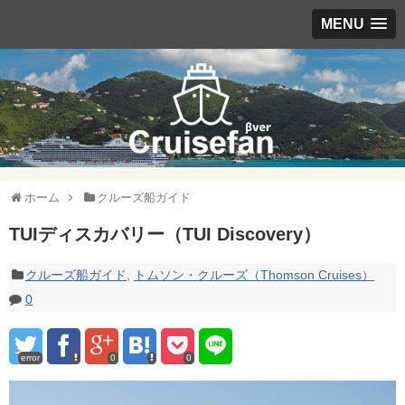
MENU
ホーム
クルーズ船ガイド
TUIディスカバリー（TUI Discovery）
クルーズ船ガイド
,
トムソン・クルーズ（Thomson Cruises）
0
error
0
0