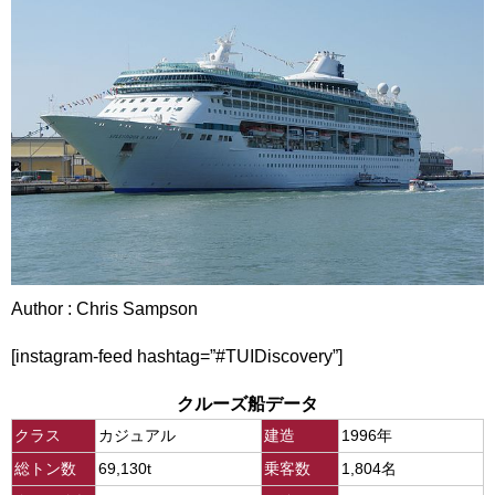
Author : Chris Sampson
[instagram-feed hashtag=”#TUIDiscovery”]
クルーズ船データ
クラス
カジュアル
建造
1996年
総トン数
69,130t
乗客数
1,804名