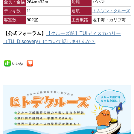
全長・全幅
264m×32m
船籍
バハマ
デッキ数
11
運航
トムソン・クルーズ
客室数
902室
主要航路
地中海・カリブ海
【公式フォーラム】
【クルーズ船】TUIディスカバリー
（TUI Discovery）について話しませんか？
いいね