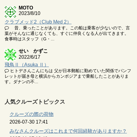
MOTO
2023/8/10
クラブメッド2（Club Med 2）
昔、乗ったことがあります。この船は乗客が少ないので、言
葉がそんなに通じなくても、すぐに仲良くなる人が出てきます。
食事時はスタッフ（G・...
せい かずこ
2022/6/17
飛鳥Ⅱ（Asuka Ⅱ）
ヒトデさんこんにちは 父が日本郵船に勤めていた関係でパンフ
レットが届き母と横浜からカンボジアまで乗船したことがありま
す。ダナンの不...
人気クルーズトピックス
クルーズの際の荷物
2026-07-30 17:41
みなさんクルーズはこれまで何回経験がありますか？