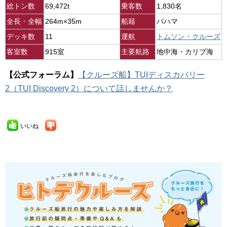
総トン数
69,472t
乗客数
1,830名
全長・全幅
264m×35m
船籍
バハマ
デッキ数
11
運航
トムソン・クルーズ
客室数
915室
主要航路
地中海・カリブ海
【公式フォーラム】
【クルーズ船】TUIディスカバリー
2（TUI Discovery 2）について話しませんか？
いいね