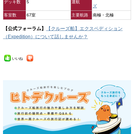
デッキ数
5
運航
ズ
客室数
67室
主要航路
南極・北極
【公式フォーラム】
【クルーズ船】エクスペディション
（Expedition）について話しませんか？
いいね