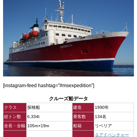
[instagram-feed hashtag=”#msexpedition”]
クルーズ船データ
クラス
探検船
建造
1990年
総トン数
6,334t
乗客数
134名
全長・全幅
105m×19m
船籍
リベリア
Ｇアドベンチャー