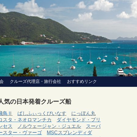
会
クルーズ代理店・旅行会社
おすすめリンク
人気の日本発着クルーズ船
飛鳥Ⅱ
ぱしふぃっくびいなす
にっぽん丸
コスタ・ネオロマンチカ
ダイヤモンド・プリ
ンセス
ノルウェージャン・ジュエル
スーパ
ースター・ヴァーゴ
MSCスプレンディダ