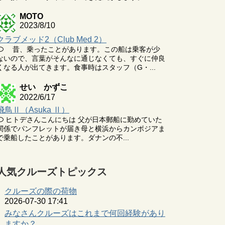
MOTO
2023/8/10
クラブメッド2（Club Med 2）
昔、乗ったことがあります。この船は乗客が少
ないので、言葉がそんなに通じなくても、すぐに仲良
くなる人が出てきます。食事時はスタッフ（G・...
せい かずこ
2022/6/17
飛鳥Ⅱ（Asuka Ⅱ）
ヒトデさんこんにちは 父が日本郵船に勤めていた
関係でパンフレットが届き母と横浜からカンボジアま
で乗船したことがあります。ダナンの不...
人気クルーズトピックス
クルーズの際の荷物
2026-07-30 17:41
みなさんクルーズはこれまで何回経験があり
ますか？