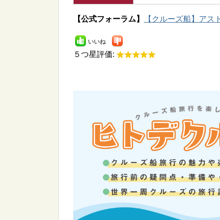
【公式フォーラム】
【クルーズ船】アストリ
いいね
５つ星評価: