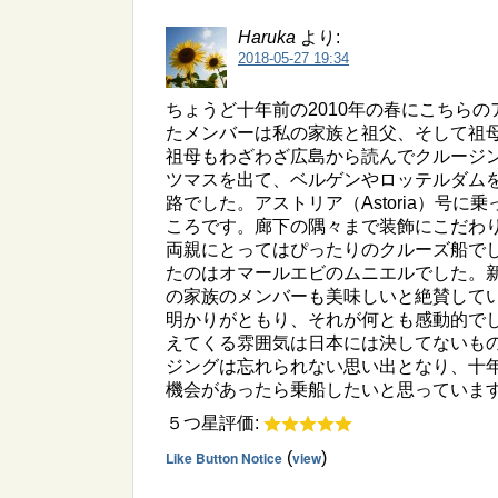
Haruka
より:
2018-05-27 19:34
ちょうど十年前の2010年の春にこちらのア
たメンバーは私の家族と祖父、そして祖
祖母もわざわざ広島から読んでクルージング
ツマスを出て、ベルゲンやロッテルダム
路でした。アストリア（Astoria）号
ころです。廊下の隅々まで装飾にこだわ
両親にとってはぴったりのクルーズ船で
たのはオマールエビのムニエルでした。
の家族のメンバーも美味しいと絶賛して
明かりがともり、それが何とも感動的で
えてくる雰囲気は日本には決してないもので
ジングは忘れられない思い出となり、十
機会があったら乗船したいと思っていま
５つ星評価:
Like Button Notice
(
view
)