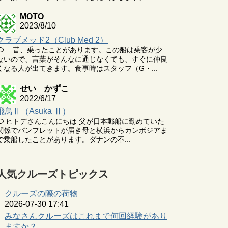
MOTO
2023/8/10
クラブメッド2（Club Med 2）
昔、乗ったことがあります。この船は乗客が少
ないので、言葉がそんなに通じなくても、すぐに仲良
くなる人が出てきます。食事時はスタッフ（G・...
せい かずこ
2022/6/17
飛鳥Ⅱ（Asuka Ⅱ）
ヒトデさんこんにちは 父が日本郵船に勤めていた
関係でパンフレットが届き母と横浜からカンボジアま
で乗船したことがあります。ダナンの不...
人気クルーズトピックス
クルーズの際の荷物
2026-07-30 17:41
みなさんクルーズはこれまで何回経験があり
ますか？