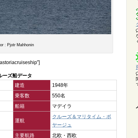
or : Pjotr Mahhonin
astoriacruiseship”]
ルーズ船データ
建造
1948年
乗客数
550名
船籍
マデイラ
クルーズ＆マリタイム・ボ
運航
ヤージュ
主要航路
北欧・西欧