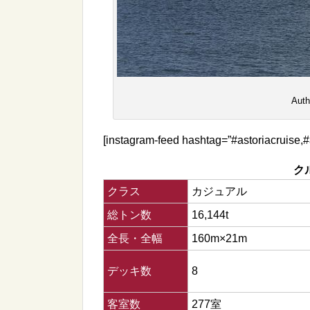
Auth
[instagram-feed hashtag=”#astoriacruise,#
ク
クラス
カジュアル
総トン数
16,144t
全長・全幅
160m×21m
デッキ数
8
客室数
277室