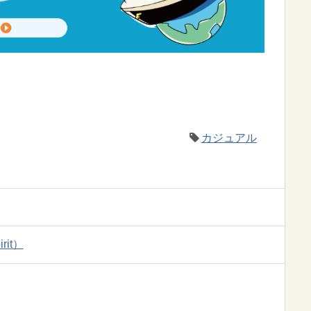
カジュアル
it）