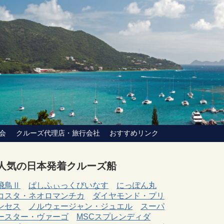
会
クルーズ代理店・旅行会社
おすすめリンク
人気の日本発着クルーズ船
飛鳥Ⅱ
ぱしふぃっくびいなす
にっぽん丸
コスタ・ネオロマンチカ
ダイヤモンド・プリ
ンセス
ノルウェージャン・ジュエル
スーパ
ースター・ヴァーゴ
MSCスプレンディダ