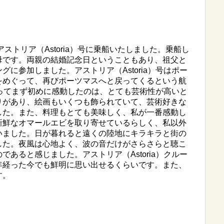
ストリア（Astoria）号に乗船いたしました。乗船し
母です。両親の結婚記念日ということもあり、祖父と
に参加しました。アストリア（Astoria）号はポー
をめぐって、再びポーツマスへと戻ってくるという航
に乗ってまず初めに感動したのは、とても芸術性が高いと
りがあり、絵画もいくつも飾られていて、芸術好きな
した。また、料理もとても美味しく、私が一番感動し
新鮮なオマールエビを取り寄せているらしく、私以外
いました。日が暮れると遠くの陸地にキラキラと街の
した。夜風は心地よく、波の音だけがさらさらと聴こ
あると感じました。アストリア（Astoria）クルー
年経った今でも鮮明に思い出せるくらいです。また、
す。