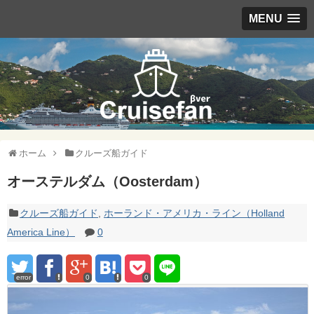
MENU
ホーム
クルーズ船ガイド
オーステルダム（Oosterdam）
クルーズ船ガイド
,
ホーランド・アメリカ・ライン（Holland
America Line）
0
error
0
0