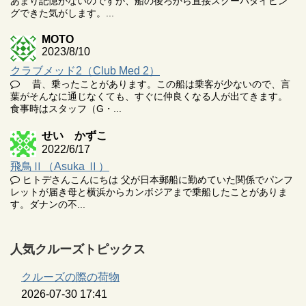
あまり記憶がないのですが、船の後ろから直接スクーバダイビン
グできた気がします。...
MOTO
2023/8/10
クラブメッド2（Club Med 2）
昔、乗ったことがあります。この船は乗客が少ないので、言
葉がそんなに通じなくても、すぐに仲良くなる人が出てきます。
食事時はスタッフ（G・...
せい かずこ
2022/6/17
飛鳥Ⅱ（Asuka Ⅱ）
ヒトデさんこんにちは 父が日本郵船に勤めていた関係でパンフ
レットが届き母と横浜からカンボジアまで乗船したことがありま
す。ダナンの不...
人気クルーズトピックス
クルーズの際の荷物
2026-07-30 17:41