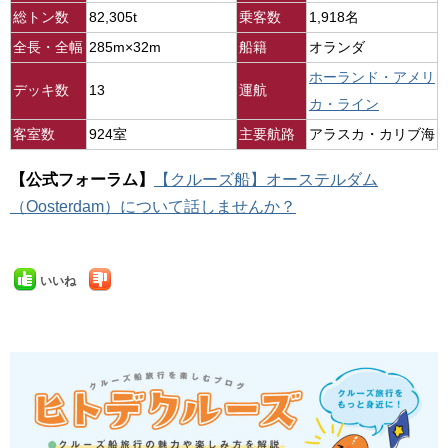
総トン数
82,305t
乗客数
1,918名
全長・全幅
285m×32m
船籍
オランダ
ホーランド・アメリ
デッキ数
13
運航
カ・ライン
客室数
924室
主要航路
アラスカ・カリブ海
【公式フォーラム】
【クルーズ船】オーステルダム
（Oosterdam）について話しませんか？
いいね