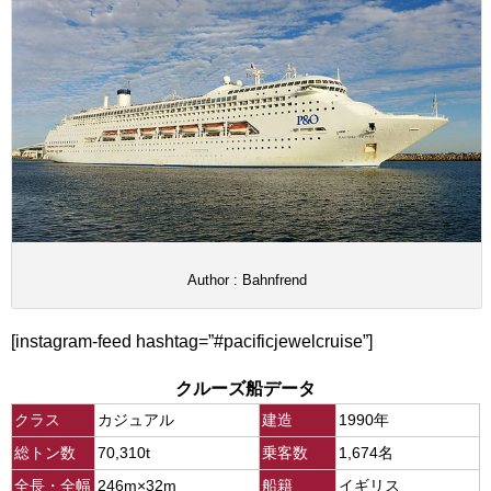
Author : Bahnfrend
[instagram-feed hashtag=”#pacificjewelcruise”]
クルーズ船データ
クラス
カジュアル
建造
1990年
総トン数
70,310t
乗客数
1,674名
全長・全幅
246m×32m
船籍
イギリス