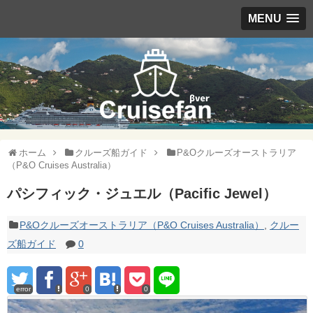
MENU
ホーム
クルーズ船ガイド
P&Oクルーズオーストラリア
（P&O Cruises Australia）
パシフィック・ジュエル（Pacific Jewel）
P&Oクルーズオーストラリア（P&O Cruises Australia）
,
クルー
ズ船ガイド
0
error
0
0