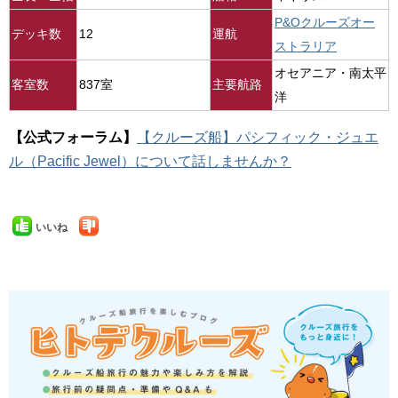
P&Oクルーズオー
デッキ数
12
運航
ストラリア
オセアニア・南太平
客室数
837室
主要航路
洋
【公式フォーラム】
【クルーズ船】パシフィック・ジュエ
ル（Pacific Jewel）について話しませんか？
いいね