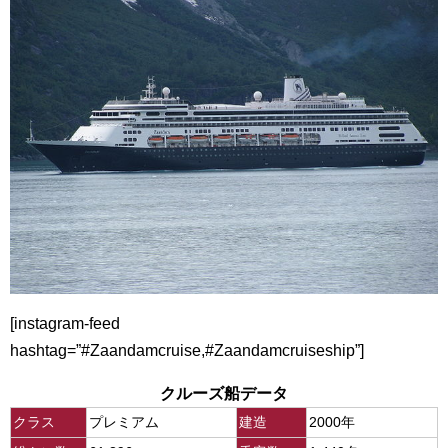
[instagram-feed
hashtag=”#Zaandamcruise,#Zaandamcruiseship”]
クルーズ船データ
クラス
プレミアム
建造
2000年