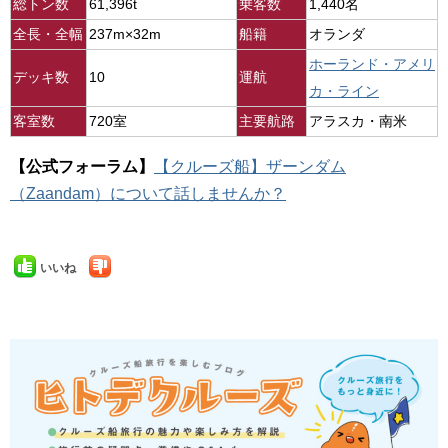
総トン数
61,396t
乗客数
1,440名
全長・全幅
237m×32m
船籍
オランダ
ホーランド・アメリ
デッキ数
10
運航
カ・ライン
客室数
720室
主要航路
アラスカ・南米
【公式フォーラム】
【クルーズ船】ザーンダム
（Zaandam）について話しませんか？
いいね