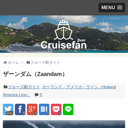
MENU
ホーム
クルーズ船ガイド
ザーンダム（Zaandam）
クルーズ船ガイド
,
ホーランド・アメリカ・ライン（Holland
America Line）
0
error
0
0