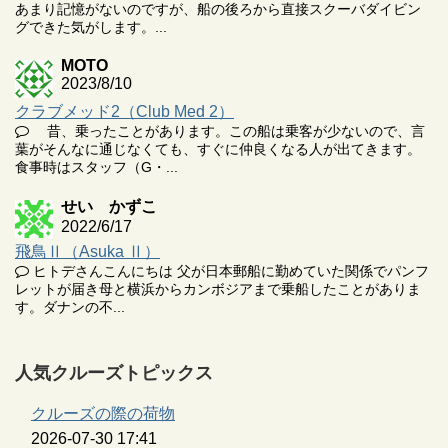
あまり記憶がないのですが、船の後ろから直接スクーバダイビン
グできた気がします。...
MOTO
2023/8/10
クラブメッド2（Club Med 2）
昔、乗ったことがあります。この船は乗客が少ないので、言
葉がそんなに通じなくても、すぐに仲良くなる人が出てきます。
食事時はスタッフ（G・...
せい かずこ
2022/6/17
飛鳥Ⅱ（Asuka Ⅱ）
ヒトデさんこんにちは 父が日本郵船に勤めていた関係でパンフ
レットが届き母と横浜からカンボジアまで乗船したことがありま
す。ダナンの不...
人気クルーズトピックス
クルーズの際の荷物
2026-07-30 17:41