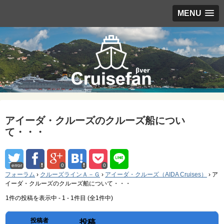
MENU
アイーダ・クルーズのクルーズ船につい
て・・・
error
0
0
フォーラム
›
クルーズラインＡ－Ｇ
›
アイーダ・クルーズ（AIDA Cruises）
›
ア
イーダ・クルーズのクルーズ船について・・・
1件の投稿を表示中 - 1 - 1件目 (全1件中)
投稿者
投稿