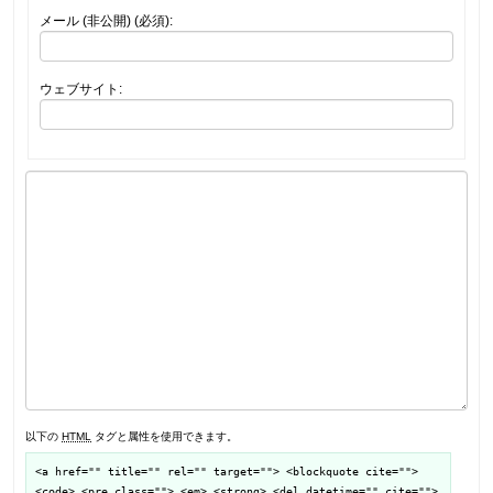
メール (非公開) (必須):
ウェブサイト:
以下の
HTML
タグと属性を使用できます。
<a href="" title="" rel="" target=""> <blockquote cite="">
<code> <pre class=""> <em> <strong> <del datetime="" cite="">