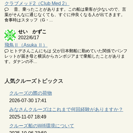
クラブメッド2（Club Med 2）
昔、乗ったことがあります。この船は乗客が少ないので、言
葉がそんなに通じなくても、すぐに仲良くなる人が出てきます。
食事時はスタッフ（G・...
せい かずこ
2022/6/17
飛鳥Ⅱ（Asuka Ⅱ）
ヒトデさんこんにちは 父が日本郵船に勤めていた関係でパンフ
レットが届き母と横浜からカンボジアまで乗船したことがありま
す。ダナンの不...
人気クルーズトピックス
クルーズの際の荷物
2026-07-30 17:41
みなさんクルーズはこれまで何回経験がありますか？
2025-11-07 18:49
クルーズ船のWifi環境について