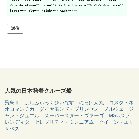
<ins datetime="" cite=""> <ul> <ol start=""> <li> <img src=""
border="" alt="" height="" width="">
送信
人気の日本発着クルーズ船
飛鳥Ⅱ
ぱしふぃっくびいなす
にっぽん丸
コスタ・ネ
オロマンチカ
ダイヤモンド・プリンセス
ノルウェージ
ャン・ジュエル
スーパースター・ヴァーゴ
MSCスプ
レンディダ
セレブリティ・ミレニアム
クイーン・エリ
ザベス