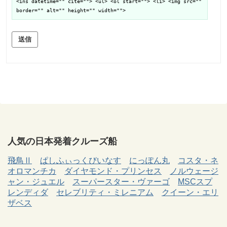
<ins datetime="" cite=""> <ul> <ol start=""> <li> <img src=""
border="" alt="" height="" width="">
送信
人気の日本発着クルーズ船
飛鳥Ⅱ
ぱしふぃっくびいなす
にっぽん丸
コスタ・ネ
オロマンチカ
ダイヤモンド・プリンセス
ノルウェージ
ャン・ジュエル
スーパースター・ヴァーゴ
MSCスプ
レンディダ
セレブリティ・ミレニアム
クイーン・エリ
ザベス