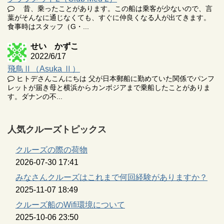
昔、乗ったことがあります。この船は乗客が少ないので、言
葉がそんなに通じなくても、すぐに仲良くなる人が出てきます。
食事時はスタッフ（G・...
せい かずこ
2022/6/17
飛鳥Ⅱ（Asuka Ⅱ）
ヒトデさんこんにちは 父が日本郵船に勤めていた関係でパンフ
レットが届き母と横浜からカンボジアまで乗船したことがありま
す。ダナンの不...
人気クルーズトピックス
クルーズの際の荷物
2026-07-30 17:41
みなさんクルーズはこれまで何回経験がありますか？
2025-11-07 18:49
クルーズ船のWifi環境について
2025-10-06 23:50