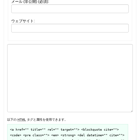
メール (非公開) (必須):
ウェブサイト:
以下の
HTML
タグと属性を使用できます。
<a href="" title="" rel="" target=""> <blockquote cite="">
<code> <pre class=""> <em> <strong> <del datetime="" cite="">