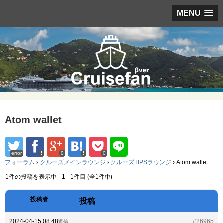
MENU
Atom wallet
error
0
0
フォーラム
›
クルーズメインラウンジ
›
クルーズTIPSラウンジ
›
Atom wallet
1件の投稿を表示中 - 1 - 1件目 (全1件中)
投稿者
投稿
2024-04-15 08:48
#26965
返信