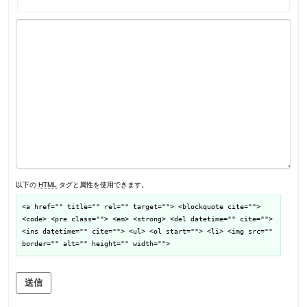
以下の
HTML
タグと属性を使用できます。
<a href="" title="" rel="" target=""> <blockquote cite="">
<code> <pre class=""> <em> <strong> <del datetime="" cite="">
<ins datetime="" cite=""> <ul> <ol start=""> <li> <img src=""
border="" alt="" height="" width="">
送信