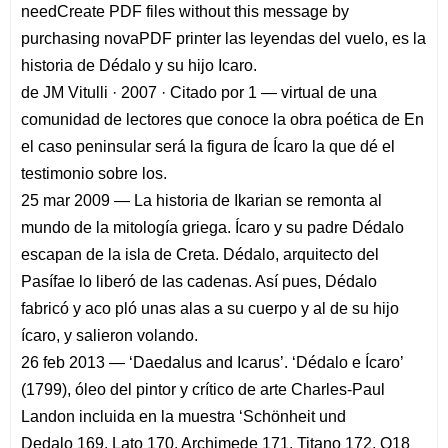
needCreate PDF files without this message by
purchasing novaPDF printer las leyendas del vuelo, es la
historia de Dédalo y su hijo Icaro.
de JM Vitulli · 2007 · Citado por 1 — virtual de una
comunidad de lectores que conoce la obra poética de En
el caso peninsular será la figura de Ícaro la que dé el
testimonio sobre los.
25 mar 2009 — La historia de Ikarian se remonta al
mundo de la mitología griega. Ícaro y su padre Dédalo
escapan de la isla de Creta. Dédalo, arquitecto del
Pasífae lo liberó de las cadenas. Así pues, Dédalo
fabricó y aco pló unas alas a su cuerpo y al de su hijo
ícaro, y salieron volando.
26 feb 2013 — ‘Daedalus and Icarus’. ‘Dédalo e Ícaro’
(1799), óleo del pintor y crítico de arte Charles-Paul
Landon incluida en la muestra ‘Schönheit und
Dedalo 169. Lato 170. Archimede 171. Titano 172. Q18