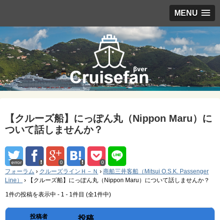
MENU
【クルーズ船】にっぽん丸（Nippon Maru）に
ついて話しませんか？
error
0
0
フォーラム
›
クルーズラインＨ－Ｎ
›
商船三井客船（Mitsui O.S.K. Passenger
Line）
›
【クルーズ船】にっぽん丸（Nippon Maru）について話しませんか？
1件の投稿を表示中 - 1 - 1件目 (全1件中)
投稿者
投稿