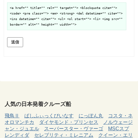
<a href="" title="" rel="" target=""> <blockquote cite="">
<code> <pre class=""> <em> <strong> <del datetime="" cite="">
<ins datetime="" cite=""> <ul> <ol start=""> <li> <img src=""
border="" alt="" height="" width="">
送信
人気の日本発着クルーズ船
飛鳥Ⅱ
ぱしふぃっくびいなす
にっぽん丸
コスタ・ネ
オロマンチカ
ダイヤモンド・プリンセス
ノルウェージ
ャン・ジュエル
スーパースター・ヴァーゴ
MSCスプ
レンディダ
セレブリティ・ミレニアム
クイーン・エリ