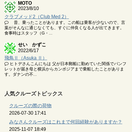
MOTO
2023/8/10
クラブメッド2（Club Med 2）
昔、乗ったことがあります。この船は乗客が少ないので、言
葉がそんなに通じなくても、すぐに仲良くなる人が出てきます。
食事時はスタッフ（G・...
せい かずこ
2022/6/17
飛鳥Ⅱ（Asuka Ⅱ）
ヒトデさんこんにちは 父が日本郵船に勤めていた関係でパンフ
レットが届き母と横浜からカンボジアまで乗船したことがありま
す。ダナンの不...
人気クルーズトピックス
クルーズの際の荷物
2026-07-30 17:41
みなさんクルーズはこれまで何回経験がありますか？
2025-11-07 18:49