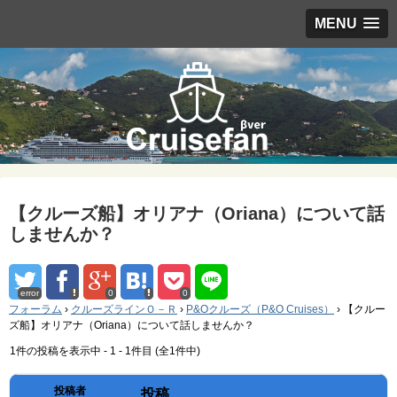
MENU
【クルーズ船】オリアナ（Oriana）について話
しませんか？
error
0
0
フォーラム
›
クルーズラインＯ－Ｒ
›
P&Oクルーズ（P&O Cruises）
›
【クルー
ズ船】オリアナ（Oriana）について話しませんか？
1件の投稿を表示中 - 1 - 1件目 (全1件中)
投稿者
投稿