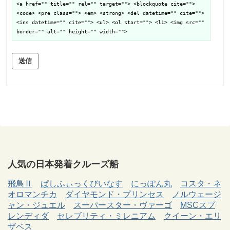
<a href="" title="" rel="" target=""> <blockquote cite="">
<code> <pre class=""> <em> <strong> <del datetime="" cite="">
<ins datetime="" cite=""> <ul> <ol start=""> <li> <img src=""
border="" alt="" height="" width="">
送信
人気の日本発着クルーズ船
飛鳥Ⅱ
ぱしふぃっくびいなす
にっぽん丸
コスタ・ネ
オロマンチカ
ダイヤモンド・プリンセス
ノルウェージ
ャン・ジュエル
スーパースター・ヴァーゴ
MSCスプ
レンディダ
セレブリティ・ミレニアム
クイーン・エリ
ザベス