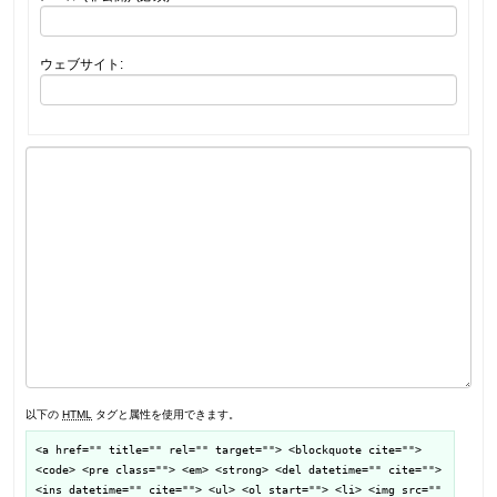
ウェブサイト:
以下の
HTML
タグと属性を使用できます。
<a href="" title="" rel="" target=""> <blockquote cite="">
<code> <pre class=""> <em> <strong> <del datetime="" cite="">
<ins datetime="" cite=""> <ul> <ol start=""> <li> <img src=""