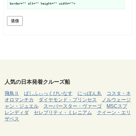
border="" alt="" height="" width="">
送信
人気の日本発着クルーズ船
飛鳥Ⅱ
ぱしふぃっくびいなす
にっぽん丸
コスタ・ネ
オロマンチカ
ダイヤモンド・プリンセス
ノルウェージ
ャン・ジュエル
スーパースター・ヴァーゴ
MSCスプ
レンディダ
セレブリティ・ミレニアム
クイーン・エリ
ザベス