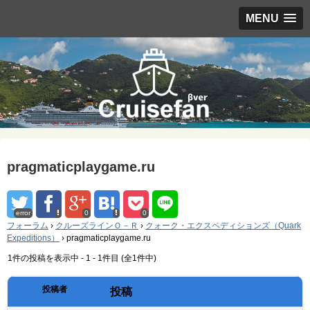
MENU
pragmaticplaygame.ru
error
0
0
フォーラム
›
クルーズラインＯ－Ｒ
›
クォーク・エクスペディションズ（Quark
Expeditions）
›
pragmaticplaygame.ru
1件の投稿を表示中 - 1 - 1件目 (全1件中)
投稿者
投稿