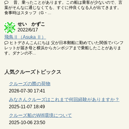
昔、乗ったことがあります。この船は乗客が少ないので、言
葉がそんなに通じなくても、すぐに仲良くなる人が出てきます。
食事時はスタッフ（G・...
せい かずこ
2022/6/17
飛鳥Ⅱ（Asuka Ⅱ）
ヒトデさんこんにちは 父が日本郵船に勤めていた関係でパンフ
レットが届き母と横浜からカンボジアまで乗船したことがありま
す。ダナンの不...
人気クルーズトピックス
クルーズの際の荷物
2026-07-30 17:41
みなさんクルーズはこれまで何回経験がありますか？
2025-11-07 18:49
クルーズ船のWifi環境について
2025-10-06 23:50