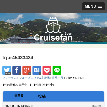
MENU
trjur45433434
error
0
0
フォーラム
›
クルーズエリア&寄港地
›
世界一周
›
trjur45433434
1件の投稿を表示中 - 1 - 1件目 (全1件中)
投稿者
投稿
2025-03-16 13:46
#42698
返信