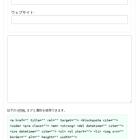
ウェブサイト:
以下の
HTML
タグと属性を使用できます。
<a href="" title="" rel="" target=""> <blockquote cite="">
<code> <pre class=""> <em> <strong> <del datetime="" cite="">
<ins datetime="" cite=""> <ul> <ol start=""> <li> <img src=""
border="" alt="" height="" width="">