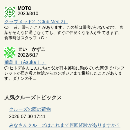
MOTO
2023/8/10
クラブメッド2（Club Med 2）
昔、乗ったことがあります。この船は乗客が少ないので、言
葉がそんなに通じなくても、すぐに仲良くなる人が出てきます。
食事時はスタッフ（G・...
せい かずこ
2022/6/17
飛鳥Ⅱ（Asuka Ⅱ）
ヒトデさんこんにちは 父が日本郵船に勤めていた関係でパンフ
レットが届き母と横浜からカンボジアまで乗船したことがありま
す。ダナンの不...
人気クルーズトピックス
クルーズの際の荷物
2026-07-30 17:41
みなさんクルーズはこれまで何回経験がありますか？