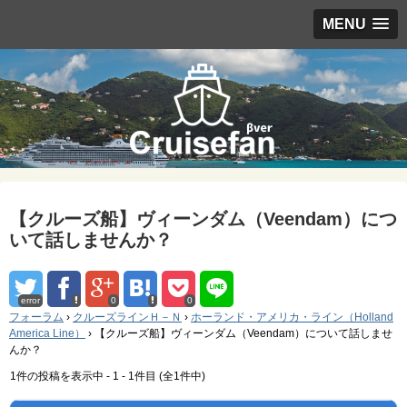
MENU
【クルーズ船】ヴィーンダム（Veendam）につ
いて話しませんか？
error
0
0
フォーラム
›
クルーズラインＨ－Ｎ
›
ホーランド・アメリカ・ライン（Holland
America Line）
›
【クルーズ船】ヴィーンダム（Veendam）について話しませ
んか？
1件の投稿を表示中 - 1 - 1件目 (全1件中)