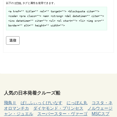
以下の
HTML
タグと属性を使用できます。
<a href="" title="" rel="" target=""> <blockquote cite="">
<code> <pre class=""> <em> <strong> <del datetime="" cite="">
<ins datetime="" cite=""> <ul> <ol start=""> <li> <img src=""
border="" alt="" height="" width="">
送信
人気の日本発着クルーズ船
飛鳥Ⅱ
ぱしふぃっくびいなす
にっぽん丸
コスタ・ネ
オロマンチカ
ダイヤモンド・プリンセス
ノルウェージ
ャン・ジュエル
スーパースター・ヴァーゴ
MSCスプ